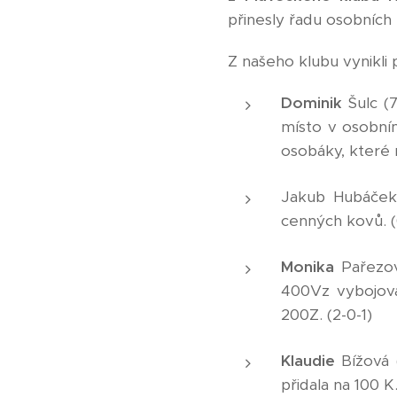
přinesly řadu osobních
Z našeho klubu vynikli
Dominik
Šulc (
místo v osobní
osobáky, které 
Jakub Hubáček 
cenných kovů. (
Monika
Pařezov
400Vz vybojova
200Z. (2-0-1)
Klaudie
Bížová 
přidala na 100 K.