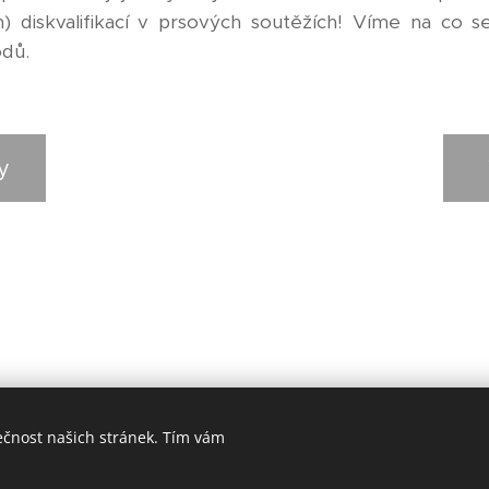
h) diskvalifikací v prsových soutěžích! Víme na c
odů.
y
ečnost našich stránek. Tím vám
© 2024
Plavecký klub Nymburk.
Všechna práva vyhrazena.