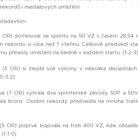
 rekordů i medailových umístění
 především:
7 OR) dominoval ve sprintu na 50 VZ s časem 28,54 seku
m rekordu o více než 1 vteřinu. Celkově předvedl sta
mu přinesly umístění na bedně v každém startu. (1-2-3)
(5 OR) si zlepšil své výkony v několika disciplínác
0-3-2)
á (7 OR) vyhrála dva sprinterské závody 50P a 50VZ
la bronz. Osobní rekordy předvedla na mnoha tratí
(5 OR) poprvé bojovala na trati 400 VZ, kde obsadila
 (1-1-0)