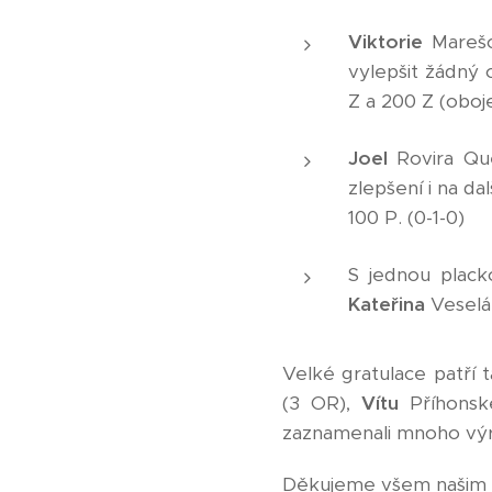
Viktorie
Marešo
vylepšit žádný 
Z a 200 Z (oboje
Joel
Rovira Que
zlepšení i na da
100 P. (0-1-0)
S jednou plack
Kateřina
Veselá
Velké gratulace patří 
(3 OR),
Vítu
Příhons
zaznamenali mnoho výr
Děkujeme všem našim p