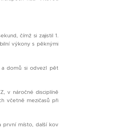
nd, čímž si zajistil 1.
bilní výkony s pěknými
h a domů si odvezl pět
, v náročné disciplíně
ch včetně mezičasů při
 první místo, další kov