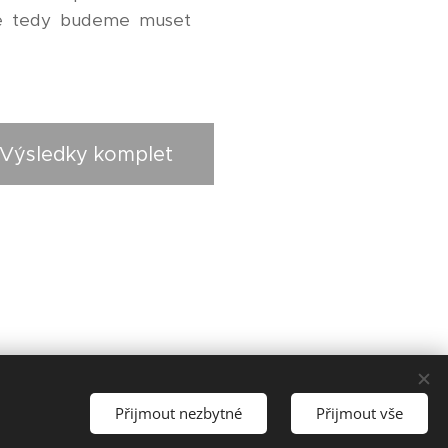
o se tedy budeme muset
Výsledky komplet
Přijmout nezbytné
Přijmout vše