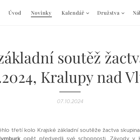
Úvod
Novinky
Kalendář
Družstva
Ná
základní soutěž žactva
.2024, Kralupy nad V
07.10.2024
hlo třetí kolo Krajské základní soutěže žactva skupina
Nymburk
opět předvedli své schopnosti. Závody v 