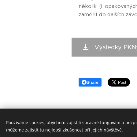
několik (i opakovanýc
zaměřit do dalších záv
Výsledky PKN
Share
Používáme cookies, abychom zajistili správné fungování a bezp
můžeme zajistit tu nejlepší zkušenost při jejich návštěvě.