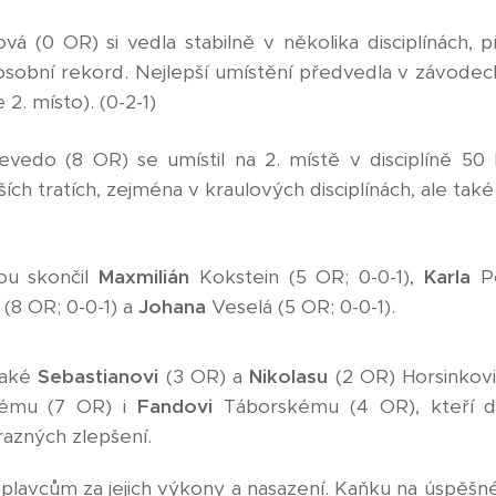
vá (0 OR) si vedla stabilně v několika disciplínách, p
osobní rekord. Nejlepší umístění předvedla v závodec
 2. místo). (0-2-1)
vedo (8 OR) se umístil na 2. místě v disciplíně 50 P
lších tratích, zejména v kraulových disciplínách, ale také
ou skončil
Maxmilián
Kokstein (5 OR; 0-0-1),
Karla
P
 (8 OR; 0-0-1) a
Johana
Veselá (5 OR; 0-0-1).
také
Sebastianovi
(3 OR)
a
Nikolasu
(2 OR)
Horsinkov
kému (7 OR) i
Fandovi
Táborskému (4 OR), kteří do
azných zlepšení.
lavcům za jejich výkony a nasazení. Kaňku na úspěšn