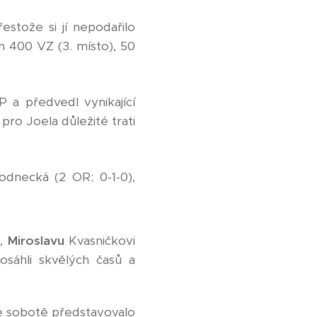
řestože si jí nepodařilo
h 400 VZ (3. místo), 50
 a předvedl vynikající
 pro Joela důležité trati
odnecká (2 OR; 0-1-0),
i,
Miroslavu
Kvasničkovi
sáhli skvělých časů a
é sobotě představovalo