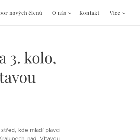
bor nových členů
O nás
Kontakt
Více
 3. kolo,
ltavou
 střed, kde mladí plavci
Kralupech nad Vltavou