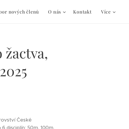
bor nových členů
O nás
Kontakt
Více
 žactva,
.2025
rovství České
 6 disciplín: 50m, 100m,