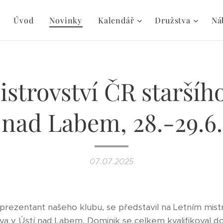
Úvod
Novinky
Kalendář
Družstva
Ná
istrovství ČR staršího
 nad Labem, 28.-29.6
07.07.2025
prezentant našeho klubu, se představil na Letním mist
va v Ústí nad Labem. Dominik se celkem kvalifikoval do