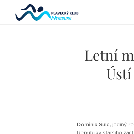
Letní m
Ústí
Dominik Šulc,
jediný re
Republiky staršího žact