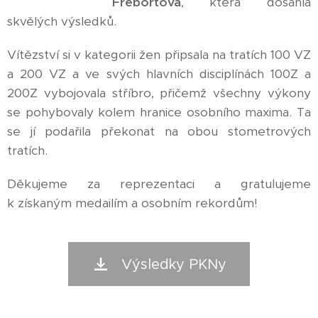
Frebortová
, která dosáhla
skvělých výsledků.
Vítězství si v kategorii žen připsala na tratích 100 VZ
a 200 VZ a ve svých hlavních disciplínách 100Z a
200Z vybojovala stříbro, přičemž všechny výkony
se pohybovaly kolem hranice osobního maxima. Ta
se jí podařila překonat na obou stometrových
tratích.
Děkujeme za reprezentaci a gratulujeme
k získaným medailím a osobním rekordům!
Výsledky PKNy